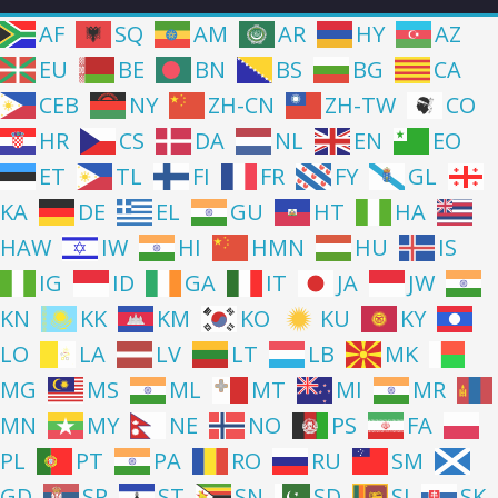
AF
SQ
AM
AR
HY
AZ
EU
BE
BN
BS
BG
CA
CEB
NY
ZH-CN
ZH-TW
CO
HR
CS
DA
NL
EN
EO
ET
TL
FI
FR
FY
GL
KA
DE
EL
GU
HT
HA
HAW
IW
HI
HMN
HU
IS
IG
ID
GA
IT
JA
JW
KN
KK
KM
KO
KU
KY
LO
LA
LV
LT
LB
MK
MG
MS
ML
MT
MI
MR
MN
MY
NE
NO
PS
FA
PL
PT
PA
RO
RU
SM
GD
SR
ST
SN
SD
SI
SK