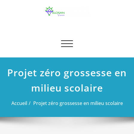
Skip
to
content
ELOSAN VISION asbl
ELOSAN VISION
Afficher/masquer la navigation
Projet zéro grossesse en
milieu scolaire
Accueil
Projet zéro grossesse en milieu scolaire