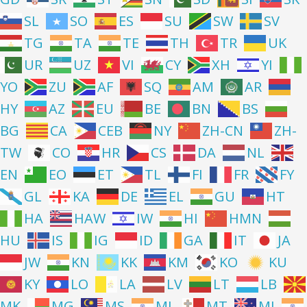
SL
SO
ES
SU
SW
SV
TG
TA
TE
TH
TR
UK
UR
UZ
VI
CY
XH
YI
YO
ZU
AF
SQ
AM
AR
HY
AZ
EU
BE
BN
BS
BG
CA
CEB
NY
ZH-CN
ZH-
TW
CO
HR
CS
DA
NL
EN
EO
ET
TL
FI
FR
FY
GL
KA
DE
EL
GU
HT
HA
HAW
IW
HI
HMN
HU
IS
IG
ID
GA
IT
JA
JW
KN
KK
KM
KO
KU
KY
LO
LA
LV
LT
LB
MK
MG
MS
ML
MT
MI