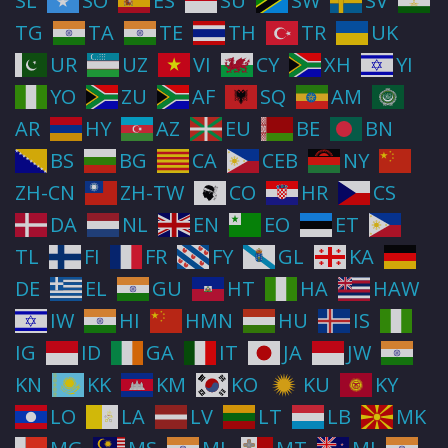
SL
SO
ES
SU
SW
SV
TG
TA
TE
TH
TR
UK
UR
UZ
VI
CY
XH
YI
YO
ZU
AF
SQ
AM
AR
HY
AZ
EU
BE
BN
BS
BG
CA
CEB
NY
ZH-CN
ZH-TW
CO
HR
CS
DA
NL
EN
EO
ET
TL
FI
FR
FY
GL
KA
DE
EL
GU
HT
HA
HAW
IW
HI
HMN
HU
IS
IG
ID
GA
IT
JA
JW
KN
KK
KM
KO
KU
KY
LO
LA
LV
LT
LB
MK