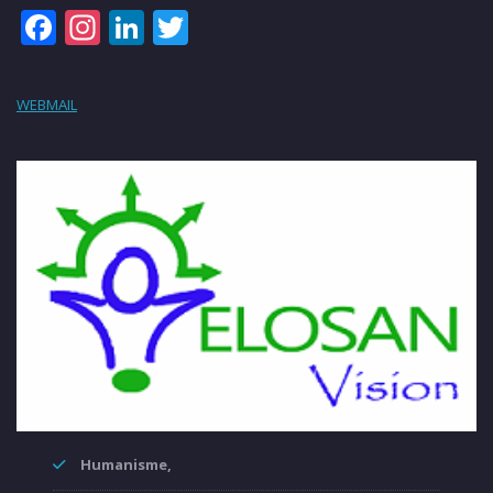
Facebook
Instagram
LinkedIn
Twitter
WEBMAIL
Humanisme,