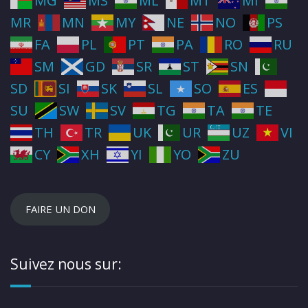
MG
MS
ML
MT
MI
MR
MN
MY
NE
NO
PS
FA
PL
PT
PA
RO
RU
SM
GD
SR
ST
SN
SD
SI
SK
SL
SO
ES
SU
SW
SV
TG
TA
TE
TH
TR
UK
UR
UZ
VI
CY
XH
YI
YO
ZU
FAIRE UN DON
Suivez nous sur: