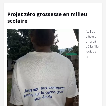
Projet zéro grossesse en milieu
scolaire
Au lieu
d’être un
endroit
où la fille
jouit de
la