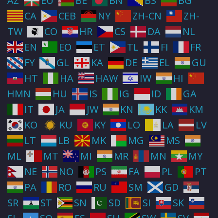
AZ
EU
BE
BN
BS
BG
CA
CEB
NY
ZH-CN
ZH-
TW
CO
HR
CS
DA
NL
EN
EO
ET
TL
FI
FR
FY
GL
KA
DE
EL
GU
HT
HA
HAW
IW
HI
HMN
HU
IS
IG
ID
GA
IT
JA
JW
KN
KK
KM
KO
KU
KY
LO
LA
LV
LT
LB
MK
MG
MS
ML
MT
MI
MR
MN
MY
NE
NO
PS
FA
PL
PT
PA
RO
RU
SM
GD
SR
ST
SN
SD
SI
SK